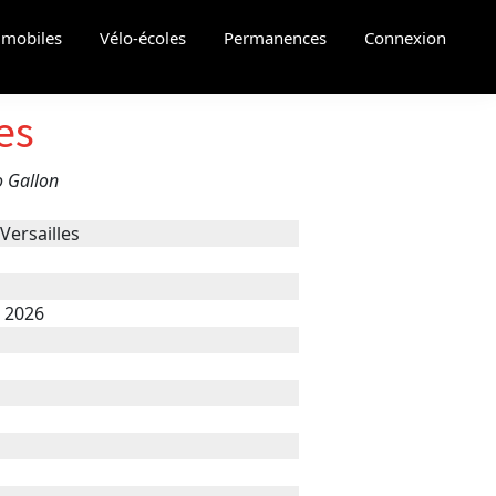
s mobiles
Vélo-écoles
Permanences
Connexion
es
o Gallon
Versailles
t 2026