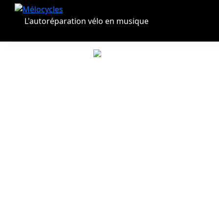
Passer
Passer
à
au
L'autoréparation vélo en musique
la
contenu
navigation
principal
principale