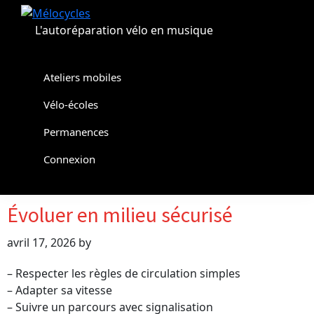
Passer
Passer
à
au
L'autoréparation vélo en musique
la
contenu
navigation
principal
principale
Ateliers mobiles
Vélo-écoles
Permanences
Connexion
Évoluer en milieu sécurisé
avril 17, 2026
by
– Respecter les règles de circulation simples
– Adapter sa vitesse
– Suivre un parcours avec signalisation